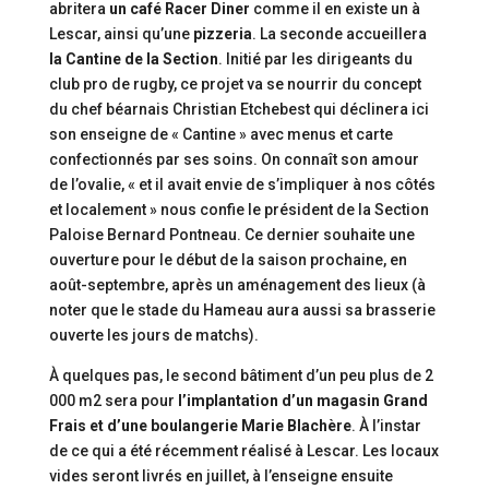
abritera
un café Racer Diner
comme il en existe un à
Lescar, ainsi qu’une
pizzeria
. La seconde accueillera
la Cantine de la Section
. Initié par les dirigeants du
club pro de rugby, ce projet va se nourrir du concept
du chef béarnais Christian Etchebest qui déclinera ici
son enseigne de « Cantine » avec menus et carte
confectionnés par ses soins. On connaît son amour
de l’ovalie, « et il avait envie de s’impliquer à nos côtés
et localement » nous confie le président de la Section
Paloise Bernard Pontneau. Ce dernier souhaite une
ouverture pour le début de la saison prochaine, en
août-septembre, après un aménagement des lieux (à
noter que le stade du Hameau aura aussi sa brasserie
ouverte les jours de matchs).
À quelques pas, le second bâtiment d’un peu plus de 2
000 m2 sera pour
l’implantation d’un magasin Grand
Frais et d’une boulangerie Marie Blachère
. À l’instar
de ce qui a été récemment réalisé à Lescar. Les locaux
vides seront livrés en juillet, à l’enseigne ensuite