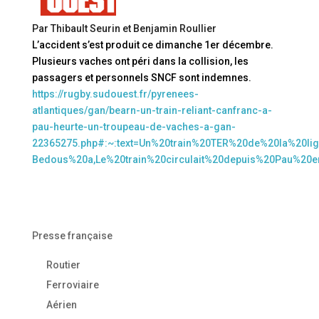
Par Thibault Seurin et Benjamin Roullier
L’accident s’est produit ce dimanche 1er décembre.
Plusieurs vaches ont péri dans la collision, les
passagers et personnels SNCF sont indemnes.
https://rugby.sudouest.fr/pyrenees-
atlantiques/gan/bearn-un-train-reliant-canfranc-a-
pau-heurte-un-troupeau-de-vaches-a-gan-
22365275.php#:~:text=Un%20train%20TER%20de%20la%20li
Bedous%20a,Le%20train%20circulait%20depuis%20Pau%20
Presse française
Routier
Ferroviaire
Aérien