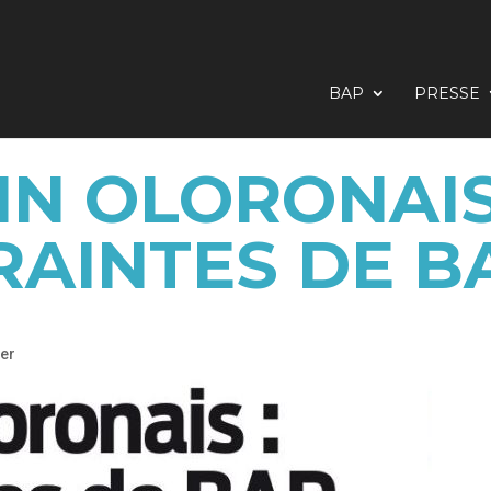
BAP
PRESSE
IN OLORONAIS 
RAINTES DE B
ier