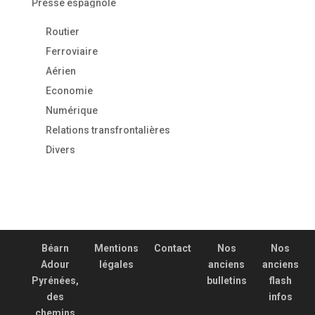
Presse espagnole
Routier
Ferroviaire
Aérien
Economie
Numérique
Relations transfrontalières
Divers
Béarn
Mentions
Contact
Nos
Nos
Adour
légales
anciens
anciens
Pyrénées,
bulletins
flash
des
infos
chemins