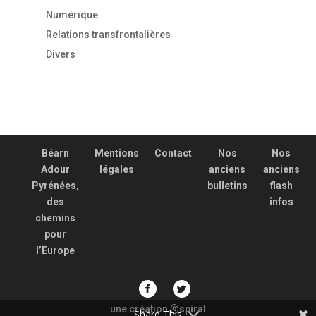
Numérique
Relations transfrontalières
Divers
Béarn
Mentions
Contact
Nos
Nos
Adour
légales
anciens
anciens
Pyrénées,
bulletins
flash
des
infos
chemins
pour
l’Europe
une création
spiral
@
Share This