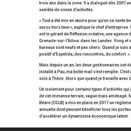
trois ans dans la zone. Il a dialogué dès 2007 
semble de zones d’activités.
« Tout a été mis en œuvre pour qu’on se sente bien
euros hors taxe », explique le chef d’entrepris
est le gérant de Réflexion créative, une agence
Grenade-sur-l’Adour dans les Landes. Vong et so
bureaux sont neufs et pas chers. Quand je suis ar
positif d’Espelida, des rencontres, du confort. »
Mais depuis un an, les deux gestionnaires ont dé
installé à Pau, ma boîte mail s’est remplie. C’es
sois à Thèze. Alors que quand je travaille avec d
Un isolement pour certains types d’activités qui j
de cet immense terrain, vague mais aménagé. M
Béarn (CCLB) a mis en place en 2017 un règlemen
annuelle dont peuvent bénéficier tous les porteu
d’accélérer un dynamisme économique latent.