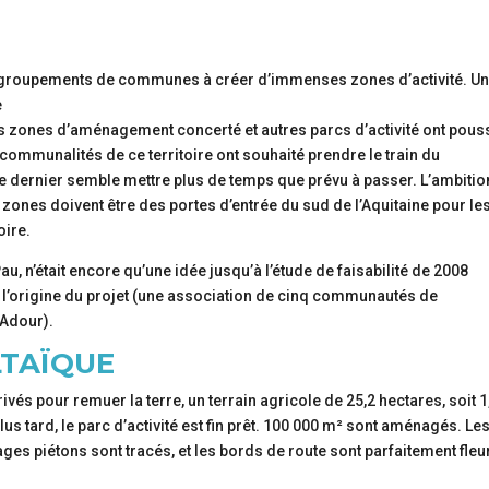
les regroupements de communes à créer d’immenses zones d’activité. U
e
 les zones d’aménagement concerté et autres parcs d’activité ont pous
communalités de ce territoire ont souhaité prendre le train du
ernier semble mettre plus de temps que prévu à passer. L’ambitio
 zones doivent être des portes d’entrée du sud de l’Aquitaine pour le
oire.
au, n’était encore qu’une idée jusqu’à l’étude de faisabilité de 2008
à l’origine du projet (une association de cinq communautés de
 Adour).
TAÏQUE
rivés pour remuer la terre, un terrain agricole de 25,2 hectares, soit 1
lus tard, le parc d’activité est fin prêt. 100 000 m² sont aménagés. Le
ges piétons sont tracés, et les bords de route sont parfaitement fleu