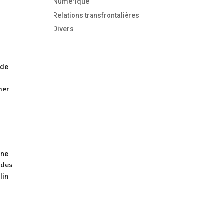
Numérique
Relations transfrontalières
Divers
 de
e
mer
nne
e des
lin
s