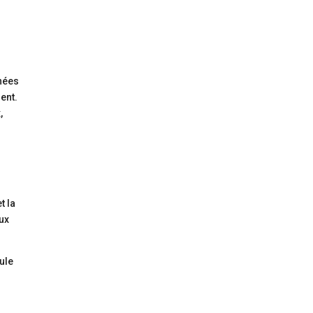
e
nnées
ent.
,
t la
ux
eule