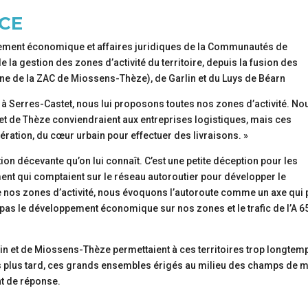
NCE
ppement économique et affaires juridiques de la Communautés de
la gestion des zones d’activité du territoire, depuis la fusion des
 de la ZAC de Miossens-Thèze), de Garlin et du Luys de Béarn
 à Serres-Castet, nous lui proposons toutes nos zones d’activité. No
et de Thèze conviendraient aux entreprises logistiques, mais ces
ration, du cœur urbain pour effectuer des livraisons. »
ation décevante qu’on lui connaît. C’est une petite déception pour les
nt qui comptaient sur le réseau autoroutier pour développer le
e nos zones d’activité, nous évoquons l’autoroute comme un axe qui 
 pas le développement économique sur nos zones et le trafic de l’A 6
arlin et de Miossens-Thèze permettaient à ces territoires trop longtem
s plus tard, ces grands ensembles érigés au milieu des champs de 
nt de réponse.