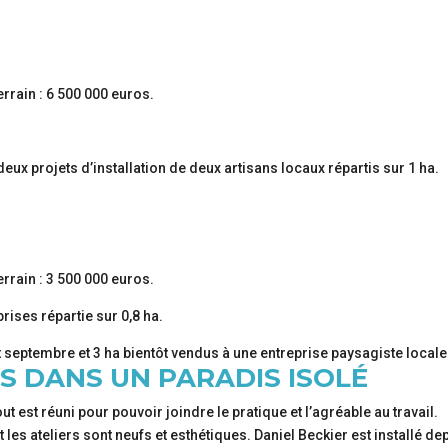
rrain : 6 500 000 euros.
deux projets d’installation de deux artisans locaux répartis sur 1 ha.
rrain : 3 500 000 euros.
prises répartie sur 0,8 ha.
ut septembre et 3 ha bientôt vendus à une entreprise paysagiste locale
S DANS UN PARADIS ISOLÉ
ut est réuni pour pouvoir joindre le pratique et l’agréable au travail.
t les ateliers sont neufs et esthétiques. Daniel Beckier est installé de