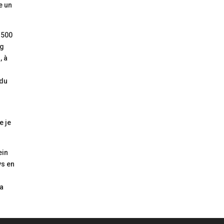
e un
e 500
ng
, à
 du
e je
ein
ys en
ra