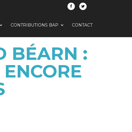
CONTRIBUTIONS BAP
CONTACT
 BÉARN :
É ENCORE
S