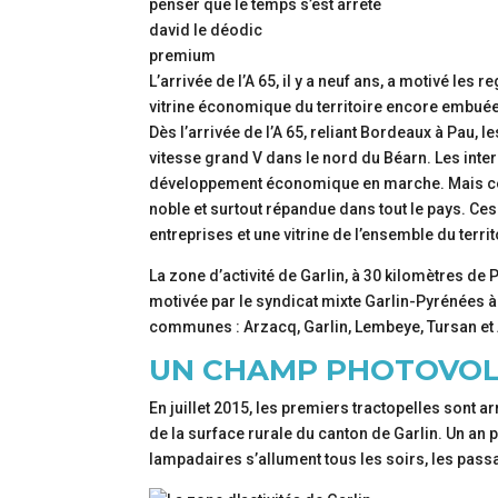
penser que le temps s’est arrêté
david le déodic
premium
L’arrivée de l’A 65, il y a neuf ans, a motivé 
vitrine économique du territoire encore embué
Dès l’arrivée de l’A 65, reliant Bordeaux à Pau,
vitesse grand V dans le nord du Béarn. Les inter
développement économique en marche. Mais ce d
noble et surtout répandue dans tout le pays. Ces
entreprises et une vitrine de l’ensemble du territ
La zone d’activité de Garlin, à 30 kilomètres de P
motivée par le syndicat mixte Garlin-Pyrénées 
communes : Arzacq, Garlin, Lembeye, Tursan et
UN CHAMP PHOTOVOL
En juillet 2015, les premiers tractopelles sont ar
de la surface rurale du canton de Garlin. Un an p
lampadaires s’allument tous les soirs, les passa