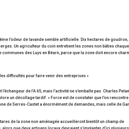
me l’odeur de lavande semble artificielle. Dix hectares de goudron,
 vierges. Un agriculteur du coin entretient les zones non bâties chaqu
de communes des Luys en Béarn, parce que la zone doit encore char
es difficultés pour faire venir des entreprises »
t l’échangeur de l’A 65, mais l’activité ne s’emballe pas. Charles Pela
lore un décollage tardif. « Force est de constater que l’on rencontr
a zone de Serres-Castet a énormément de demandes, mais celle de Gar
ectares de la zone non aménagée accueilleront bientôt un champ de
 alors que deux artisans locaux devraient s’implanter d’ici plusieur