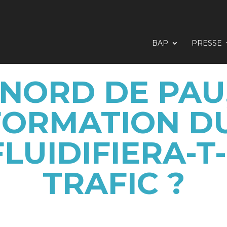
BAP
PRESSE
NORD DE PAU
ORMATION D
LUIDIFIERA-T
TRAFIC ?