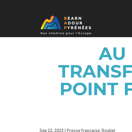
AU 
TRANSF
POINT F
Sep 22, 2023
|
Presse française
,
Routier