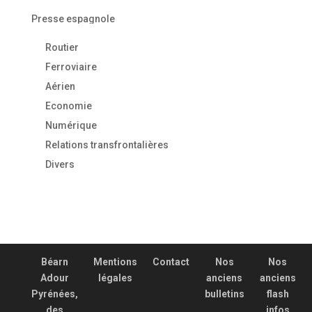
Presse espagnole
Routier
Ferroviaire
Aérien
Economie
Numérique
Relations transfrontalières
Divers
Béarn
Mentions
Contact
Nos
Nos
Adour
légales
anciens
anciens
Pyrénées,
bulletins
flash
des
infos