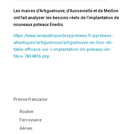
Les maires d’Artiguelouve, d’Aussevielle et de Meillon
ont fait analyser les besoins réels de l’implantation de
nouveaux poteaux Enedis.
https://www.larepubliquedespyrenees.fr/pyrenees-
atlantiques/artiguelouve/artiguelouve-un-tour-de-
table-efficace-sur-l-implantation-de-poteaux-de-
fibre-7834836.php
Presse française
Routier
Ferroviaire
Aérien