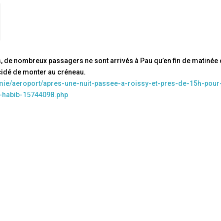
is, de nombreux passagers ne sont arrivés à Pau qu’en fin de matinée
écidé de monter au créneau.
mie/aeroport/apres-une-nuit-passee-a-roissy-et-pres-de-15h-pour
-habib-15744098.php