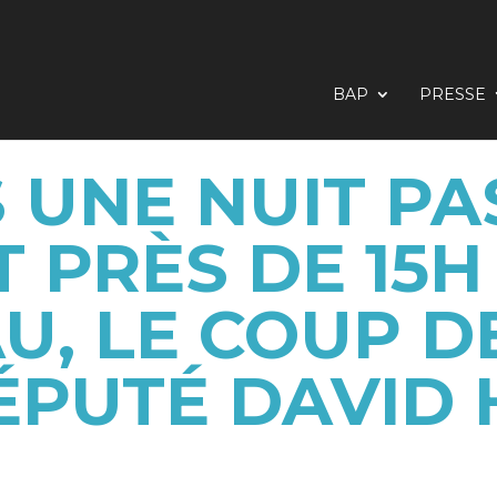
BAP
PRESSE
 UNE NUIT PA
T PRÈS DE 15
AU, LE COUP D
ÉPUTÉ DAVID 