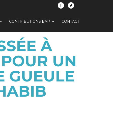
CONTRIBUTIONS BAP
CONTACT
SSÉE À
H POUR UN
E GUEULE
HABIB