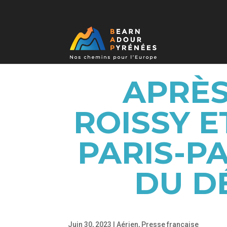
APRÈS
ROISSY E
PARIS-P
DU D
Juin 30, 2023
|
Aérien
,
Presse française