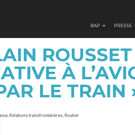
BAP
PRESSE
AIN ROUSSET 
ATIVE À L’AV
PAR LE TRAIN 
aise
,
Relations transfrontalières
,
Routier