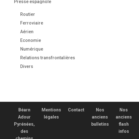
Presse espagnole
Routier
Ferroviaire
Aérien
Economie
Numérique
Relations transfrontalières
Divers
Béarn
Mentions
Contact
Nos
Nos
Adour
légales
anciens
anciens
Pyrénées,
bulletins
flash
des
infos
chemins