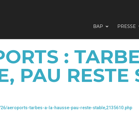
BAP
PRESSE
ORTS : TARBE
, PAU RESTE
6/26/aeroports-tarbes-a-la-hausse-pau-reste-stable,2135610.php