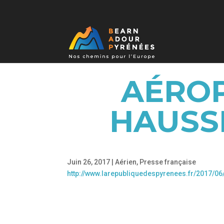
AÉROP
HAUSSE
Juin 26, 2017
|
Aérien
,
Presse française
http://www.larepubliquedespyrenees.fr/2017/0