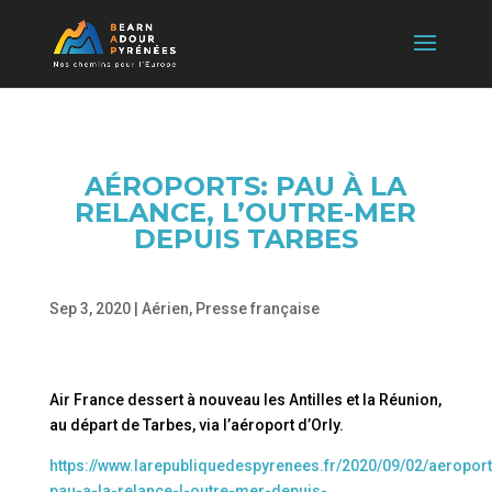
AÉROPORTS: PAU À LA
RELANCE, L’OUTRE-MER
DEPUIS TARBES
Sep 3, 2020
|
Aérien
,
Presse française
Air France dessert à nouveau les Antilles et la Réunion,
au départ de Tarbes, via l’aéroport d’Orly.
https://www.larepubliquedespyrenees.fr/2020/09/02/aeroport
pau-a-la-relance-l-outre-mer-depuis-