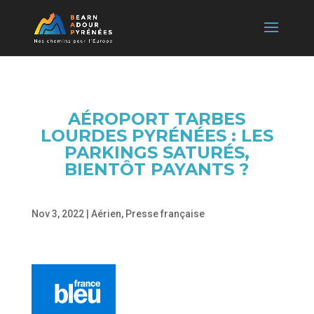
AÉROPORT TARBES
LOURDES PYRÉNÉES : LES
PARKINGS SATURÉS,
BIENTÔT PAYANTS ?
Nov 3, 2022
|
Aérien
,
Presse française