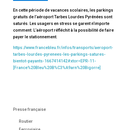
En cette période de vacances scolaires, les parkings
gratuits de l’aéroport Tarbes Lourdes Pyrénées sont
saturés. Les usagers en stress se garent n’importe
comment. L’aéroport réfléchit à la possibilité de faire
payer le stationnement.
https://www.francebleu.fr/infos/transports/aeroport-
tarbes-lourdes-pyrenees-les-parkings-satures-
bientot-payants-1667414142#xtor=EPR-11-
[France%20Bleu%20B%C3%A9arn%20Bigorre]
Presse française
Routier
Ferroviaire