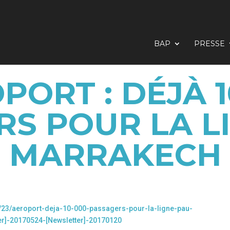
BAP
PRESSE
PORT : DÉJÀ 1
S POUR LA L
MARRAKECH
5/23/aeroport-deja-10-000-passagers-pour-la-ligne-pau-
r]-20170524-[Newsletter]-20170120