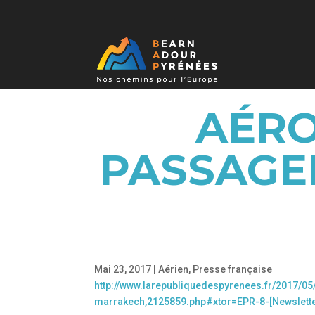
AÉRO
PASSAGER
Mai 23, 2017
|
Aérien
,
Presse française
http://www.larepubliquedespyrenees.fr/2017/0
marrakech,2125859.php#xtor=EPR-8-[Newslette