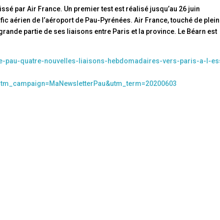
ssé par Air France. Un premier test est réalisé jusqu’au 26 juin
rafic aérien de l’aéroport de Pau-Pyrénées. Air France, touché de plein
grande partie de ses liaisons entre Paris et la province. Le Béarn est
de-pau-quatre-nouvelles-liaisons-hebdomadaires-vers-paris-a-l-es
utm_campaign=MaNewsletterPau&utm_term=20200603