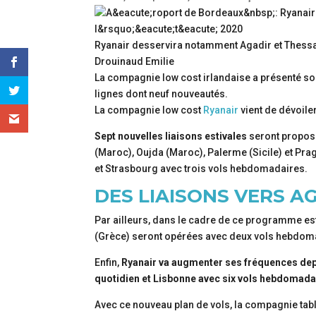
Ryanair desservira notamment Agadir et Thessal
Drouinaud Emilie
La compagnie low cost irlandaise a présenté s
lignes dont neuf nouveautés.
La compagnie low cost
Ryanair
vient de dévoil
Sept nouvelles liaisons estivales
seront proposé
(Maroc), Oujda (Maroc), Palerme (Sicile) et Pra
et Strasbourg avec trois vols hebdomadaires.
DES LIAISONS VERS A
Par ailleurs, dans le cadre de ce programme es
(Grèce) seront opérées avec deux vols hebdom
Enfin,
Ryanair va augmenter ses fréquences depu
quotidien et Lisbonne avec six vols hebdomada
Avec ce nouveau plan de vols, la compagnie tabl