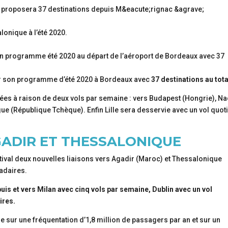
onique à l’été 2020.
on programme été 2020 au départ de l’aéroport de Bordeaux avec 37
er son programme d’été 2020 à Bordeaux avec
37 destinations au tota
es à raison de deux vols par semaine : vers Budapest (Hongrie), N
gue (République Tchèque). Enfin Lille sera desservie avec un vol quot
GADIR ET THESSALONIQUE
tival deux nouvelles liaisons vers Agadir (Maroc) et Thessalonique
adaires.
is et vers Milan avec cinq vols par semaine, Dublin avec un vol
ires.
e sur une fréquentation d’1,8 million de passagers par an et sur un