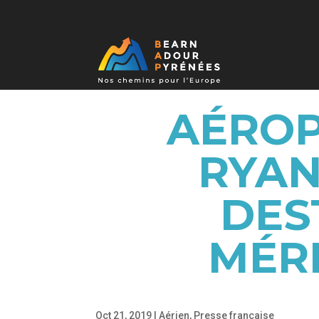
AÉROP
RYAN
DES
MÉRI
Oct 21, 2019
|
Aérien
,
Presse française