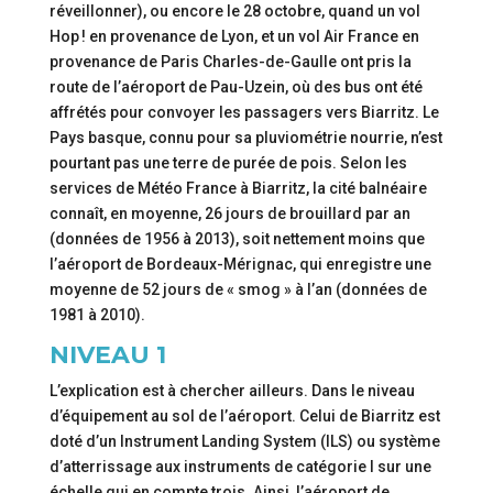
réveillonner), ou encore le 28 octobre, quand un vol
Hop ! en provenance de Lyon, et un vol Air France en
provenance de Paris Charles-de-Gaulle ont pris la
route de l’aéroport de Pau-Uzein, où des bus ont été
affrétés pour convoyer les passagers vers Biarritz. Le
Pays basque, connu pour sa pluviométrie nourrie, n’est
pourtant pas une terre de purée de pois. Selon les
services de Météo France à Biarritz, la cité balnéaire
connaît, en moyenne, 26 jours de brouillard par an
(données de 1956 à 2013), soit nettement moins que
l’aéroport de Bordeaux-Mérignac, qui enregistre une
moyenne de 52 jours de « smog » à l’an (données de
1981 à 2010).
NIVEAU 1
L’explication est à chercher ailleurs. Dans le niveau
d’équipement au sol de l’aéroport. Celui de Biarritz est
doté d’un Instrument Landing System (ILS) ou système
d’atterrissage aux instruments de catégorie I sur une
échelle qui en compte trois. Ainsi, l’aéroport de