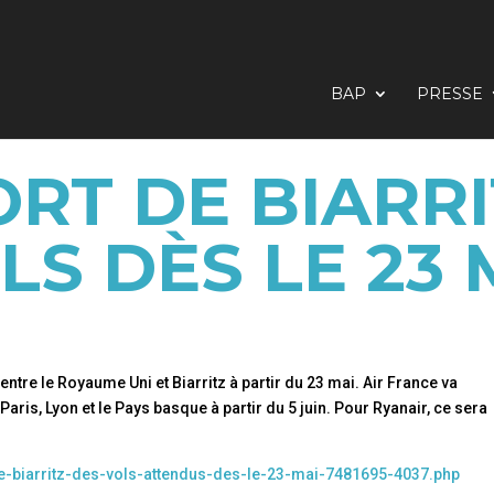
BAP
PRESSE
RT DE BIARRIT
LS DÈS LE 23 
re le Royaume Uni et Biarritz à partir du 23 mai. Air France va
ris, Lyon et le Pays basque à partir du 5 juin. Pour Ryanair, ce sera
de-biarritz-des-vols-attendus-des-le-23-mai-7481695-4037.php