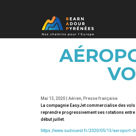
AÉROPO
VO
Mai 13, 2020
|
Aérien
,
Presse française
La compagnie EasyJet commercialise des vols ent
reprendre progressivement ses rotations entre Pa
début juillet.
https://www.sudouest.fr/2020/05/13/aeroport-