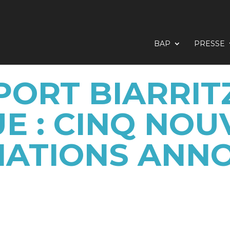
BAP
PRESSE
ORT BIARRIT
E : CINQ NOU
NATIONS ANN