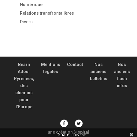
Numérique
Relations transfrontalières
Divers
Béarn
Mentions
Contact
Nos
Nos
Adour
légales
anciens
anciens
Pyrénées,
bulletins
flash
des
infos
chemins
pour
l’Europe
une création
spiral
@
Share This