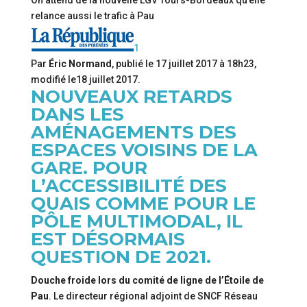
On attend de la nouvelle LGV Tours-Bordeaux qu’elle
relance aussi le trafic à Pau
1
Par
Éric Normand
, publié le
17 juillet 2017 à 18h23
,
modifié
le18 juillet 2017
.
NOUVEAUX RETARDS
DANS LES
AMÉNAGEMENTS DES
ESPACES VOISINS DE LA
GARE. POUR
L’ACCESSIBILITÉ DES
QUAIS COMME POUR LE
PÔLE MULTIMODAL, IL
EST DÉSORMAIS
QUESTION DE 2021.
Douche froide lors du comité de ligne de l’Étoile de
Pau
. Le directeur régional adjoint de SNCF Réseau