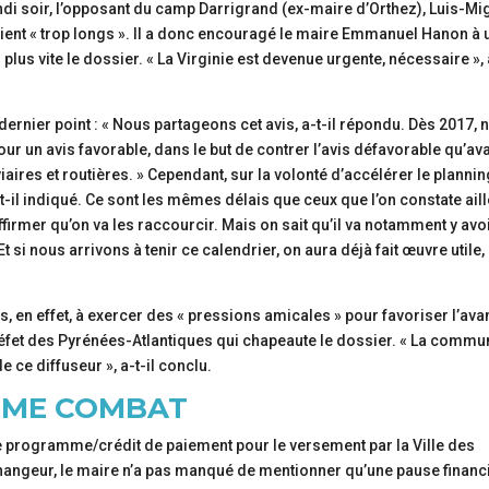
soir, l’opposant du camp Darrigrand (ex-maire d’Orthez), Luis-Mi
ient « trop longs ». Il a donc encouragé le maire Emmanuel Hanon à 
plus vite le dossier. « La Virginie est devenue urgente, nécessaire », 
dernier point : « Nous partageons cet avis, a-t-il répondu. Dès 2017, 
 pour un avis favorable, dans le but de contrer l’avis défavorable qu’ava
iaires et routières. » Cependant, sur la volonté d’accélérer le plannin
-t-il indiqué. Ce sont les mêmes délais que ceux que l’on constate ail
ffirmer qu’on va les raccourcir. Mais on sait qu’il va notamment y avo
 si nous arrivons à tenir ce calendrier, on aura déjà fait œuvre utile,
as, en effet, à exercer des « pressions amicales » pour favoriser l’av
e préfet des Pyrénées-Atlantiques qui chapeaute le dossier. « La comm
ce diffuseur », a-t-il conclu.
MÊME COMBAT
 de programme/crédit de paiement pour le versement par la Ville des
ngeur, le maire n’a pas manqué de mentionner qu’une pause financ