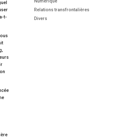
Numérique
guel
user
Relations transfrontalières
a-t-
Divers
nous
it
g,
leurs
ir
 on
ancée
une
ière