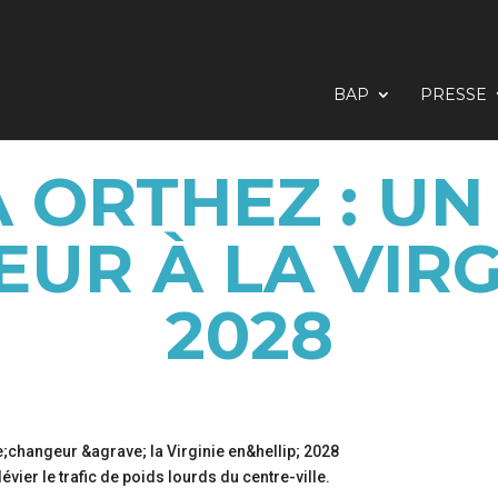
BAP
PRESSE
À ORTHEZ : UN
UR À LA VIRG
2028
vier le trafic de poids lourds du centre-ville.