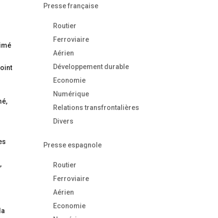
Presse française
Routier
Ferroviaire
timé
Aérien
Développement durable
point
Economie
Numérique
mé,
Relations transfrontalières
Divers
e
es
Presse espagnole
,
Routier
Ferroviaire
Aérien
Economie
la