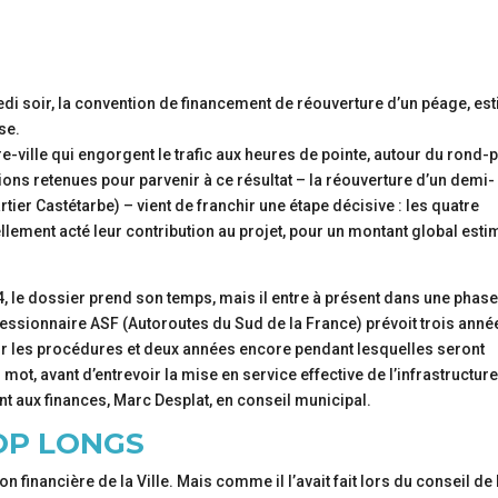
edi soir, la convention de financement de réouverture d’un péage, es
se.
re-ville qui engorgent le trafic aux heures de pointe, autour du rond-
ons retenues pour parvenir à ce résultat – la réouverture d’un demi-
rtier Castétarbe) – vient de franchir une étape décisive : les quatre
llement acté leur contribution au projet, pour un montant global esti
, le dossier prend son temps, mais il entre à présent dans une phas
cessionnaire ASF (Autoroutes du Sud de la France) prévoit trois anné
ur les procédures et deux années encore pendant lesquelles seront
s mot, avant d’entrevoir la mise en service effective de l’infrastructure
int aux finances, Marc Desplat, en conseil municipal.
OP LONGS
on financière de la Ville. Mais comme il l’avait fait lors du conseil de 