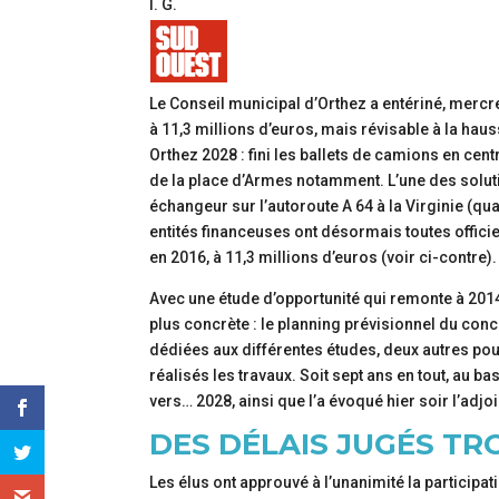
l. G.
Le Conseil municipal d’Orthez a entériné, mercr
à 11,3 millions d’euros, mais révisable à la haus
Orthez 2028 : fini les ballets de camions en cent
de la place d’Armes notamment. L’une des soluti
échangeur sur l’autoroute A 64 à la Virginie (qua
entités financeuses ont désormais toutes officie
en 2016, à 11,3 millions d’euros (voir ci-contre).
Avec une étude d’opportunité qui remonte à 2014
plus concrète : le planning prévisionnel du con
dédiées aux différentes études, deux autres po
réalisés les travaux. Soit sept ans en tout, au ba
vers… 2028, ainsi que l’a évoqué hier soir l’adjo
DES DÉLAIS JUGÉS TR
Les élus ont approuvé à l’unanimité la participati