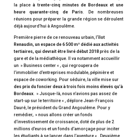
la place
à trente-cinq minutes de Bordeaux et une
heure quarante-cinq de Paris
. De nombreuses
réunions pour préparer la grande région se déroulent
déjà aujourd’hui à Angoulême.
Première pierre de ce renouveau urbain, l
‘îlot
Renaudin, un espace de 6 500 m² dédié aux activités
tertiaires, qui devrait être livré début 2018
près de la
gare et de la médiathèque. Il va notamment accueillir
un » Business center « , qui regroupera de
l’immobilier d’entreprises modulable, pépinière et
espace de coworking. Pour séduire, la ville mise sur
des prix du foncier deux à trois fois moins élevés qu’à
Bordeaux
. » Jusque-là, nous n’avions pas assez de
start-up sur le territoire « , déplore Jean-François
Dauré, le président du Grand Angoulême. Pour y
remédier, » nous allons créer un fonds
d’investissement de croissance, doté de plus de 2
millions d’euros et un fonds d’amorçage pour inciter
les étudiants à se lancer dans l’aventure « . Deuxième