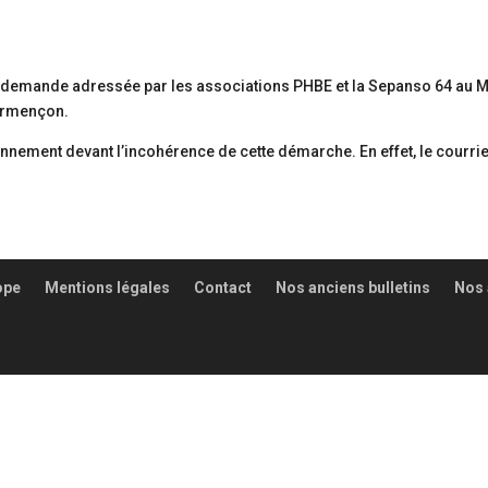
a demande adressée par les associations PHBE et la Sepanso 64 au M
Gurmençon.
étonnement devant l’incohérence de cette démarche. En effet, le courr
ope
Mentions légales
Contact
Nos anciens bulletins
Nos 