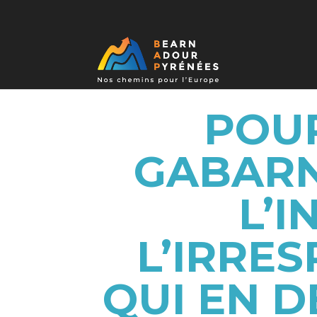
POUR
GABARN
L’
L’IRRE
QUI EN 