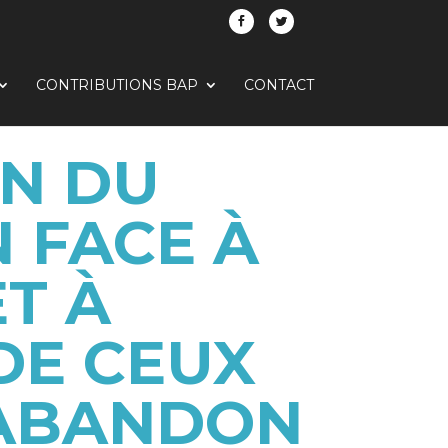
CONTRIBUTIONS BAP
CONTACT
ON DU
 FACE À
T À
DE CEUX
’ABANDON