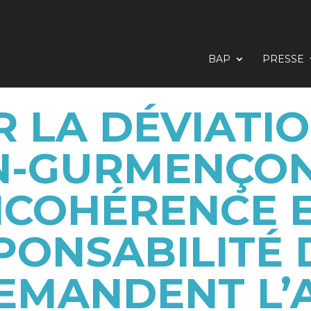
BAP
PRESSE
 LA DÉVIATI
-GURMENÇON
INCOHÉRENCE E
SPONSABILITÉ 
DEMANDENT L