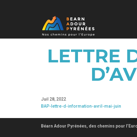
LETTRE 
D’AV
Juil 28, 2022
BAP-lettre-d-information-avril-mai-juin
Béarn Adour Pyrénées, des chemins pour l’Eur