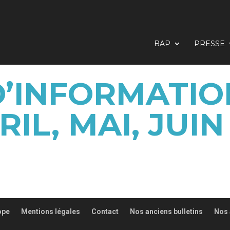
BAP
PRESSE
D’INFORMATIO
RIL, MAI, JUIN
ope
Mentions légales
Contact
Nos anciens bulletins
Nos 