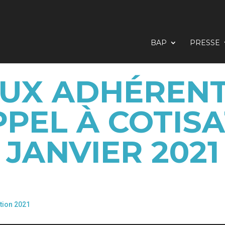
BAP
PRESSE
AUX ADHÉRENT
PPEL À COTISA
JANVIER 2021
ation 2021