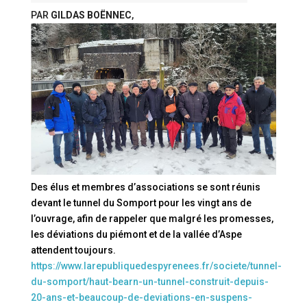
PAR
GILDAS BOËNNEC
,
Des élus et membres d’associations se sont réunis
devant le tunnel du Somport pour les vingt ans de
l’ouvrage, afin de rappeler que malgré les promesses,
les déviations du piémont et de la vallée d’Aspe
attendent toujours.
https://www.larepubliquedespyrenees.fr/societe/tunnel-
du-somport/haut-bearn-un-tunnel-construit-depuis-
20-ans-et-beaucoup-de-deviations-en-suspens-