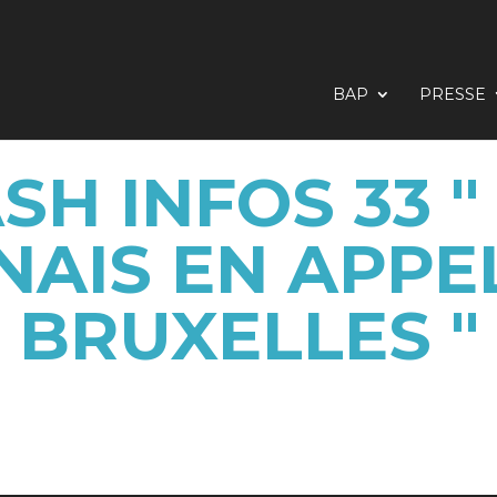
BAP
PRESSE
SH INFOS 33 "
AIS EN APPE
BRUXELLES "