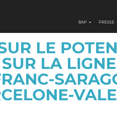
BAP
PRESSE
SUR LE POTEN
 SUR LA LIGNE
RANC-SARAG
CELONE-VAL