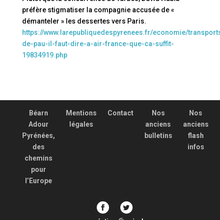
préfère stigmatiser la compagnie accusée de «
démanteler » les dessertes vers Paris.
https://www.larepubliquedespyrenees.fr/economie/transport
de-pau-il-faut-dire-a-air-france-que-ca-suffit-
19834919.php
Béarn
Mentions
Contact
Nos
Nos
Adour
légales
anciens
anciens
Pyrénées,
bulletins
flash
des
infos
chemins
pour
l’Europe