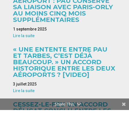
AÉROPORT : PAU CONSERVE
SA LIAISON AVEC PARIS-ORLY
AU MOINS CINQ MOIS
SUPPLÉMENTAIRES
1 septembre 2025
Lire la suite
« UNE ENTENTE ENTRE PAU
ET TARBES, C’EST DÉJÀ
BEAUCOUP. » UN ACCORD
HISTORIQUE ENTRE LES DEUX
AÉROPORTS ? [VIDEO]
3 juillet 2025
Lire la suite
CESSEZ-LE-FEU UN ACCORD
Share This
DÉLICAT CONCLU ENTRE LES
AÉROPORTS DE PAU ET
TARBES-LOURDES