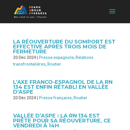
LA RÉOUVERTURE DU SOMPORT EST
EFFECTIVE APRÈS TROIS MOIS DE
FERMETURE
20 Déc 2024
|
Presse espagnole
,
Relations
transfrontalières
,
Routier
L’AXE FRANCO-ESPAGNOL DE LA RN
134 EST ENFIN RÉTABLI EN VALLÉE
D’ASPE
20 Déc 2024
|
Presse française
,
Routier
VALLÉE D’ASPE : LA RN 134 EST
PRÊTE POUR SA RÉOUVERTURE, CE
VENDREDI À 14H