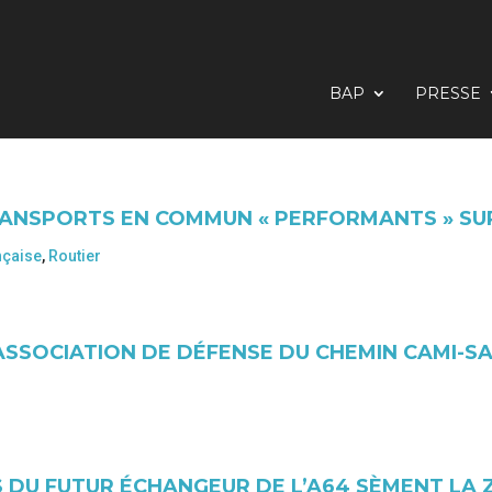
BAP
PRESSE
RANSPORTS EN COMMUN « PERFORMANTS » SUR
nçaise
,
Routier
ASSOCIATION DE DÉFENSE DU CHEMIN CAMI-SA
 DU FUTUR ÉCHANGEUR DE L’A64 SÈMENT LA Z