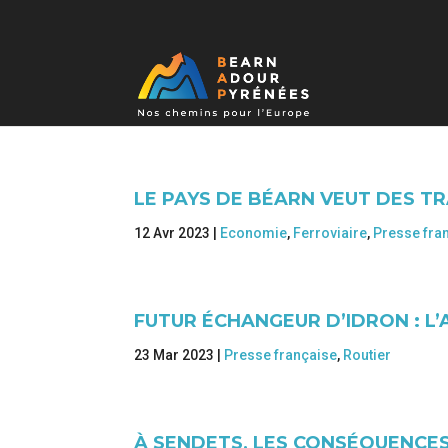
LE PAYS DE BÉARN VEUT DES T
12 Avr 2023
|
Economie
,
Ferroviaire
,
Presse fra
FUTUR ÉCHANGEUR D’IDRON : L’
23 Mar 2023
|
Presse française
,
Routier
À SENDETS, LES CONSÉQUENCES